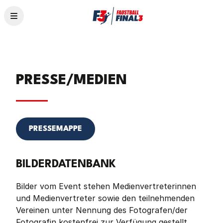
News
Teams
PRESSE/MEDIEN
Tickets
Programm
Livestream
Anreise
PRESSEMAPPE
Aktionen
Programmheft
BILDERDATENBANK
Historie
Bilder vom Event stehen Medienvertreterinnen
und Medienvertreter sowie den teilnehmenden
Vereinen unter Nennung des Fotografen/der
Fotografin kostenfrei zur Verfügung gestellt.